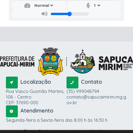
Localização
Contato
Rua Vasco Gusmão Martins,
(35) 999048794
108 - Centro
contato@sapucaimirim.mg.g
CEP: 37690-000
ov.br
Atendimento
Segunda-feira a Sexta-feira das 8:00 h às 16:30 h
Versão do Sistema:
3.5.3 - 19/06/2026