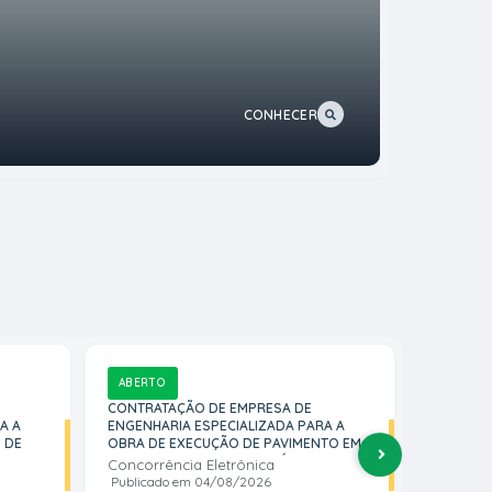
CONHECER
ABERTO
ABERTO
CONTRATAÇÃO DE EMPRESA DE
AQUISIÇÃ
A A
ENGENHARIA ESPECIALIZADA PARA A
UNIFORM
 DE
OBRA DE EXECUÇÃO DE PAVIMENTO EM
BOLAS, 
PISO INTERTRAVADO NO PÁTIO DA
TREINAM
Concorrência Eletrônica
Pregão E
 ESTÁ
CRECHE PRÓ-INFÂNCIA PARA MANOBRA
DEMAIS 
Publicado em
04/08/2026
Publicad