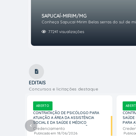
SAPUCAÍ-MIRIM/MG
Conheça Sapucaí-Mirim Belas serras do sul de 
77241
visualizações
VER MAIS
EDITAIS
Concursos e licitações destaque
ABERTO
ABER
CONTRATAÇÃO DE PSICÓLOGO PARA
CONTRA
ATUAÇÃO A ÁREA DA ASSISTÊNCIA
SAÚDE 
SOCIAL E DA SAÚDE E MÉDICO
PARA A
GINECOLOGISTA PARA ATUAÇÃO NA
DE SAÚ
Credenciamento
Crede
SECRETARIA MUNICIPAL DE SAÚDE
EDUCA
Publicado em
18/06/2026
Public