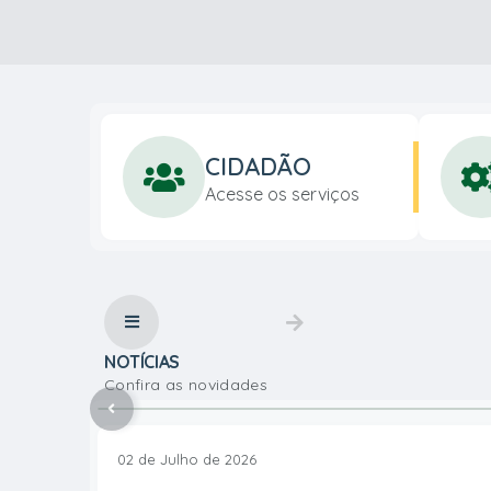
Belas Serras do Sul de Minas
CIDADÃO
Acesse os serviços
28 de Julho de 2026
VER MAIS
16º FESTIVAL DA VIOLA CELEBRA A CULTURA 
TODA A REGIÃO EM SAPUCAÍ-MIRIM
NOTÍCIAS
Confira as novidades
54
visualizações
02 de Julho de 2026