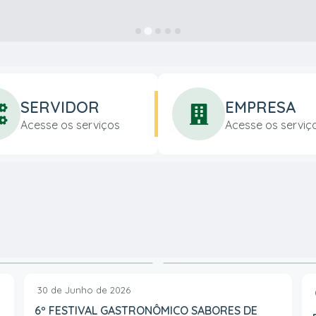
SERVIDOR
EMPRESA
Acesse os serviços
Acesse os serviç
RAIZ E REÚNE TALENTOS DE
28 de Julho de 2026
PREFEITURA REALIZA LIMP
VER MAIS
51
visualizações
30 de Junho de 2026
6º FESTIVAL GASTRONÔMICO SABORES DE