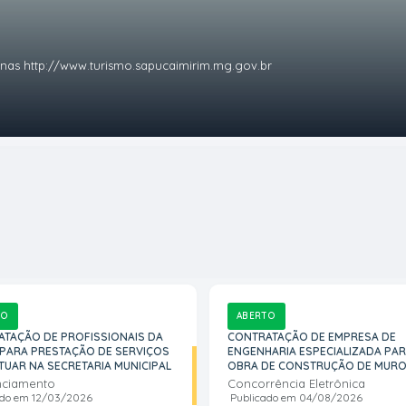
minas http://www.turismo.sapucaimirim.mg.gov.br
TO
ABERTO
TAÇÃO DE PROFISSIONAIS DA
CONTRATAÇÃO DE EMPRESA DE
PARA PRESTAÇÃO DE SERVIÇOS
ENGENHARIA ESPECIALIZADA PAR
TUAR NA SECRETARIA MUNICIPAL
OBRA DE CONSTRUÇÃO DE MURO
DE E SECRETARIA MUNICIPAL DE
ALVENARIA COM GRADIL PARA
nciamento
Concorrência Eletrônica
ÇÃO
FECHAMENTO DO TERRENO ONDE
ado em
12/03/2026
Publicado em
04/08/2026