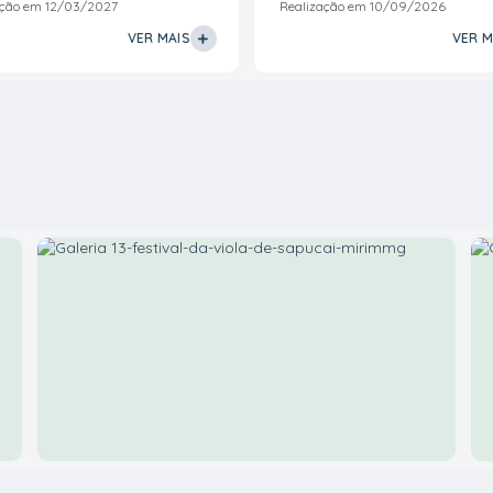
LOCALIZADA A CRECHE PRÓ-INFÂ
ação em
12/03/2027
Realização em
10/09/2026
VER MAIS
VER M
23 de Julho de 2023