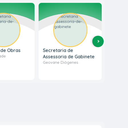
 de Obras
Secretaria de
Secreta
ade
Assessoria de Gabinete
Ambien
Geovane Diógenes
Camila Di