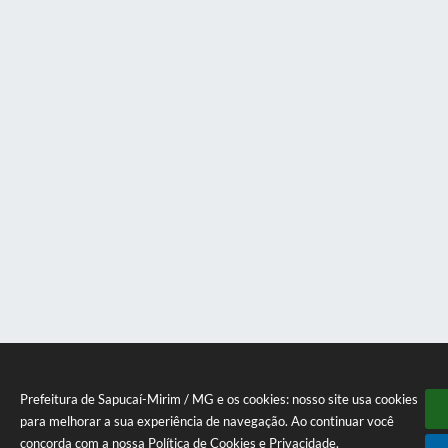
Prefeitura de Sapucaí-Mirim / MG e os cookies: nosso site usa cookies
para melhorar a sua experiência de navegação. Ao continuar você
concorda com a nossa
Política de Cookies
e
Privacidade
.