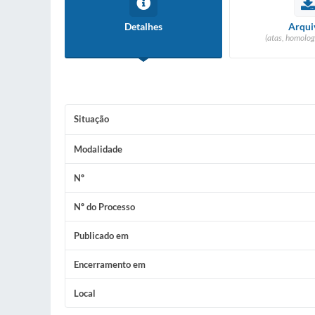
Detalhes
Arqui
(atas, homolog
Situação
Modalidade
Nº
Nº do Processo
Publicado em
Encerramento em
Local