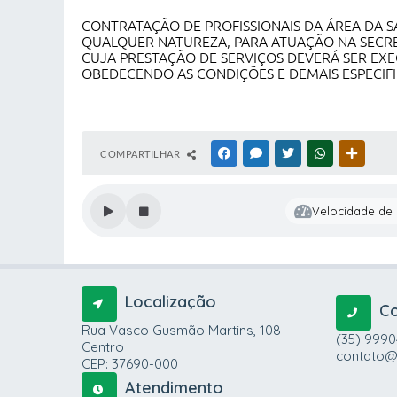
CONTRATAÇÃO DE PROFISSIONAIS DA ÁREA DA 
QUALQUER NATUREZA, PARA ATUAÇÃO NA SECRET
CUJA PRESTAÇÃO DE SERVIÇOS DEVERÁ SER EXE
OBEDECENDO AS CONDIÇÕES E DEMAIS ESPECIFI
COMPARTILHAR
FACEBOOK
MESSENGER
TWITTER
WHATSAPP
OUTRAS
Velocidade de l
Localização
C
Rua Vasco Gusmão Martins, 108 -
(35) 999
Centro
contato@
CEP: 37690-000
Atendimento