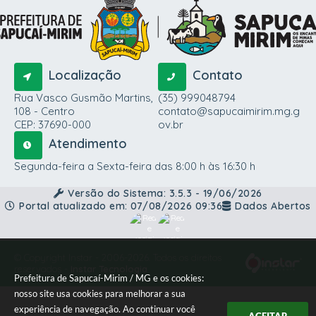
Localização
Contato
Rua Vasco Gusmão Martins,
(35) 999048794
108 - Centro
contato@sapucaimirim.mg.g
CEP: 37690-000
ov.br
Atendimento
Segunda-feira a Sexta-feira das 8:00 h às 16:30 h
Versão do Sistema:
3.5.3 - 19/06/2026
Portal atualizado em:
07/08/2026 09:36
Dados Abertos
© Copyright Instar - 2006-2026. Todos os direitos
reservados -
Instar Tecnologia
Prefeitura de Sapucaí-Mirim / MG e os cookies:
nosso site usa cookies para melhorar a sua
experiência de navegação. Ao continuar você