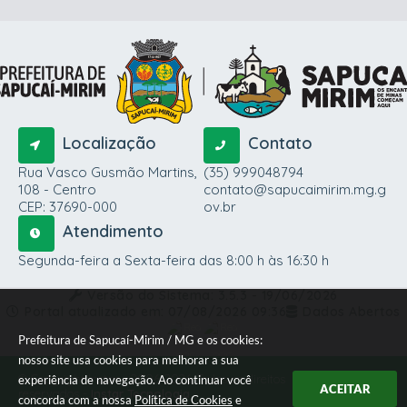
Localização
Contato
Rua Vasco Gusmão Martins,
(35) 999048794
108 - Centro
contato@sapucaimirim.mg.g
CEP: 37690-000
ov.br
Atendimento
Segunda-feira a Sexta-feira das 8:00 h às 16:30 h
Versão do Sistema:
3.5.3 - 19/06/2026
Portal atualizado em:
07/08/2026 09:36
Dados Abertos
Prefeitura de Sapucaí-Mirim / MG e os cookies:
nosso site usa cookies para melhorar a sua
© Copyright Instar - 2006-2026. Todos os direitos
experiência de navegação. Ao continuar você
ACEITAR
reservados -
Instar Tecnologia
concorda com a nossa
Política de Cookies
e