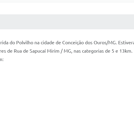
 MÍDIAS
RECEBA NOTÍCIAS
ida do Polvilho na cidade de Conceição dos Ouros/MG. Estivera
s de Rua de Sapucaí Mirim / MG, nas categorias de 5 e 13km.
m: