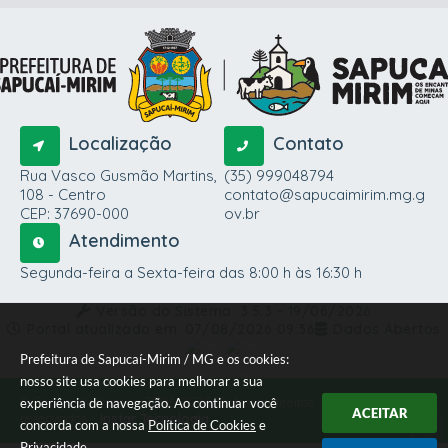
Localização
Contato
Rua Vasco Gusmão Martins,
(35) 999048794
108 - Centro
contato@sapucaimirim.mg.g
CEP: 37690-000
ov.br
Atendimento
Segunda-feira a Sexta-feira das 8:00 h às 16:30 h
Versão do Sistema:
3.5.3 - 19/06/2026
Portal atualizado em:
07/08/2026 09:36
Dados Abertos
Prefeitura de Sapucaí-Mirim / MG e os cookies:
nosso site usa cookies para melhorar a sua
© Copyright Instar - 2006-2026. Todos os direitos
experiência de navegação. Ao continuar você
ACEITAR
reservados -
Instar Tecnologia
concorda com a nossa
Política de Cookies
e
Privacidade
.