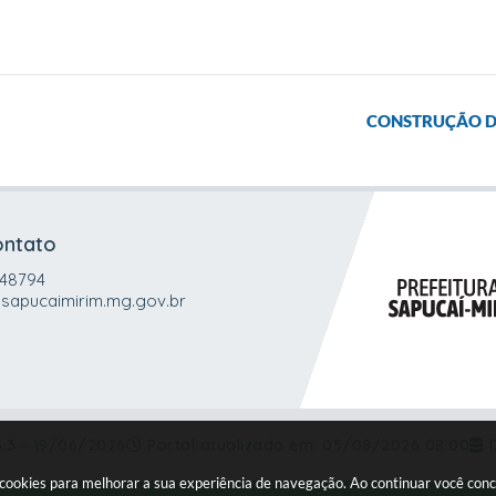
CONSTRUÇÃO DA
ontato
048794
sapucaimirim.mg.gov.br
5.3 - 19/06/2026
Portal atualizado em:
05/08/2026 08:00
a cookies para melhorar a sua experiência de navegação. Ao continuar você co