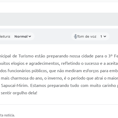
 MÍDIAS
RECEBA NOTÍCIAS
eitura:
Tom de voz:
nicipal de Turismo estão preparando nossa cidade para o 3º Fe
tos elogios e agradecimentos, refletindo o sucesso e a aceitaç
os funcionários públicos, que não mediram esforços para embel
 mais charmosa do ano, o inverno, é o período que atrai o maior
 Sapucaí-Mirim. Estamos preparando tudo com muito carinho p
sentir orgulho dela!
ta notícia.