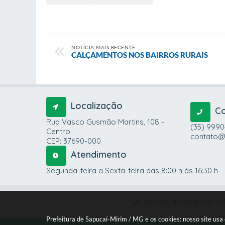
NOTÍCIA MAIS RECENTE
CALÇAMENTOS NOS BAIRROS RURAIS
Localização
C
Rua Vasco Gusmão Martins, 108 -
(35) 999
Centro
contato@
CEP: 37690-000
Atendimento
Segunda-feira a Sexta-feira das 8:00 h às 16:30 h
Versão do Sistema:
3.
Prefeitura de Sapucaí-Mirim / MG e os cookies: nosso site us