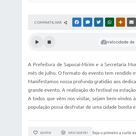
COMPARTILHAR
FACEBOOK
MESSENGER
TWITTER
WHATSAPP
OUTRAS
Velocidade de l
A Prefeitura de Sapucaí-Mirim e a Secretaria Mu
mês de julho. O formato do evento tem rendido mui
Manifestamos nossa profunda gratidão aos dedicad
grande evento. A realização do festival na estação
A todos que vêm nos visitar, sejam bem-vindos à
população possa desfrutar de uma cidade bonita e 
Seja o primeiro a curtir es
GOSTEI
NÃO GOSTEI