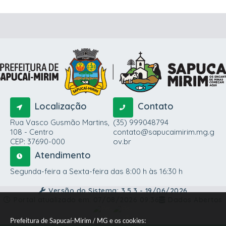
Localização
Contato
Rua Vasco Gusmão Martins,
(35) 999048794
108 - Centro
contato@sapucaimirim.mg.g
CEP: 37690-000
ov.br
Atendimento
Segunda-feira a Sexta-feira das 8:00 h às 16:30 h
Versão do Sistema:
3.5.3 - 19/06/2026
Portal atualizado em:
07/08/2026 09:36
Dados Abertos
Prefeitura de Sapucaí-Mirim / MG e os cookies: