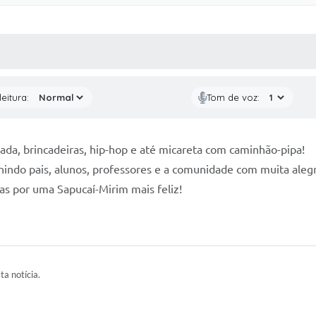
 MÍDIAS
RECEBA NOTÍCIAS
eitura:
Tom de voz:
nhada, brincadeiras, hip-hop e até micareta com caminhão-pipa!
indo pais, alunos, professores e a comunidade com muita alegr
tas por uma Sapucaí-Mirim mais feliz!
ta notícia.