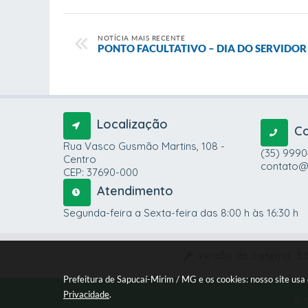
NOTÍCIA MAIS RECENTE
PONTO FACULTATIVO – DIA DO SERVIDOR
Localização
C
Rua Vasco Gusmão Martins, 108 -
(35) 999
Centro
contato@
CEP: 37690-000
Atendimento
Segunda-feira a Sexta-feira das 8:00 h às 16:30 h
Versão do Sistema:
3.
Prefeitura de Sapucaí-Mirim / MG e os cookies: nosso site us
Privacidade
.
© C