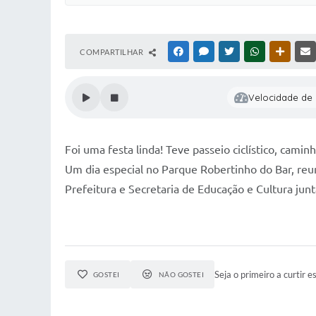
COMPARTILHAR
FACEBOOK
MESSENGER
TWITTER
WHATSAPP
OUTRAS
Velocidade de l
Foi uma festa linda! Teve passeio ciclístico, cami
Um dia especial no Parque Robertinho do Bar, reun
Prefeitura e Secretaria de Educação e Cultura jun
Seja o primeiro a curtir es
GOSTEI
NÃO GOSTEI