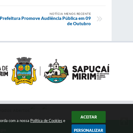
NOTÍCIA MENOS RECENTE
: Prefeitura Promove Audiência Pública em 09
de Outubro
Dados Abertos
ACEITAR
ncorda com a nossa
Política de Cookies
e
ogia
PERSONALIZAR