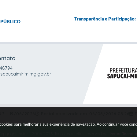
Transparência e Participação
 PÚBLICO
ontato
048794
sapucaimirim.mg.gov.br
5.3 - 19/06/2026
Portal atualizado em:
06/08/2026 08:26
a cookies para melhorar a sua experiência de navegação. Ao continuar você co
opyright Instar - 2006-2026. Todos os direitos reservados -
Instar Tecnol