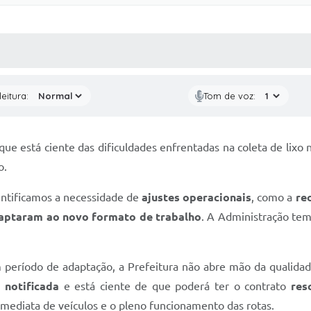
 MÍDIAS
RECEBA NOTÍCIAS
eitura:
Tom de voz:
que está ciente das dificuldades enfrentadas na coleta de lixo
o.
entificamos a necessidade de
ajustes operacionais
, como a
re
daptaram ao novo formato de trabalho
. A Administração te
 período de adaptação, a Prefeitura não abre mão da qualida
 notificada
e está ciente de que poderá ter o contrato
res
 imediata de veículos e o pleno funcionamento das rotas.