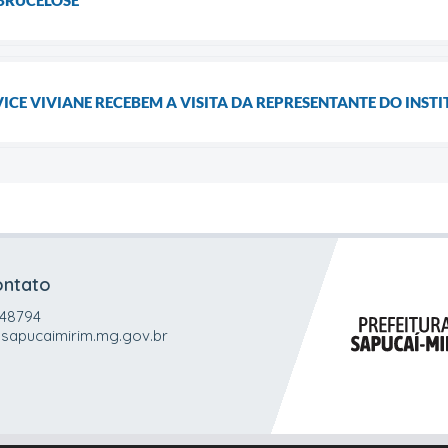
 VICE VIVIANE RECEBEM A VISITA DA REPRESENTANTE DO INST
ontato
048794
sapucaimirim.mg.gov.br