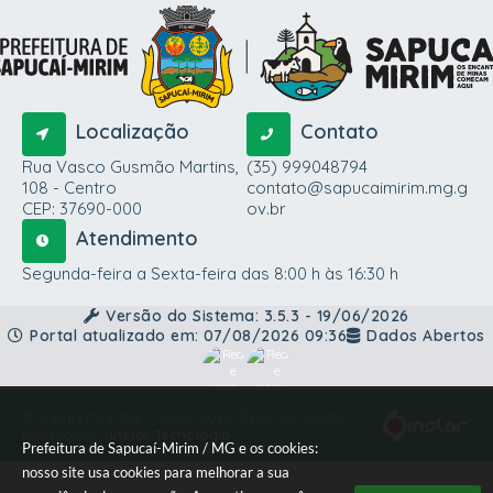
Localização
Contato
Rua Vasco Gusmão Martins,
(35) 999048794
108 - Centro
contato@sapucaimirim.mg.g
CEP: 37690-000
ov.br
Atendimento
Segunda-feira a Sexta-feira das 8:00 h às 16:30 h
Versão do Sistema:
3.5.3 - 19/06/2026
Portal atualizado em:
07/08/2026 09:36
Dados Abertos
© Copyright Instar - 2006-2026. Todos os direitos
reservados -
Instar Tecnologia
Prefeitura de Sapucaí-Mirim / MG e os cookies:
nosso site usa cookies para melhorar a sua