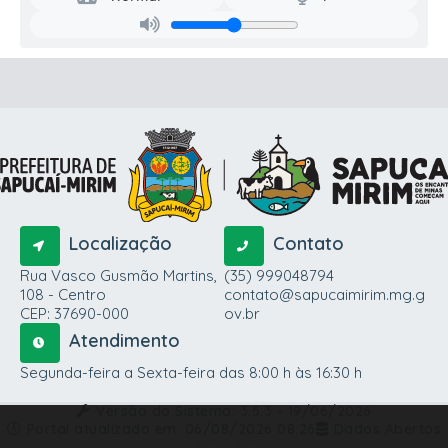
Localização
Contato
Rua Vasco Gusmão Martins,
(35) 999048794
108 - Centro
contato@sapucaimirim.mg.g
CEP: 37690-000
ov.br
Atendimento
Segunda-feira a Sexta-feira das 8:00 h às 16:30 h
Versão do Sistema:
3.5.3 - 19/06/2026
Portal atualizado em:
06/08/2026 08:26
Dados Abertos