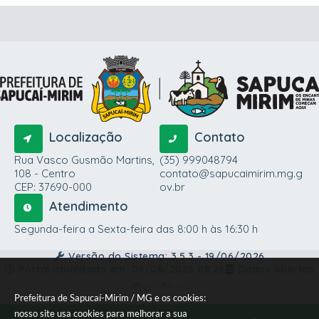
Localização
Contato
Rua Vasco Gusmão Martins,
(35) 999048794
108 - Centro
contato@sapucaimirim.mg.g
CEP: 37690-000
ov.br
Atendimento
Segunda-feira a Sexta-feira das 8:00 h às 16:30 h
Versão do Sistema:
3.5.3 - 19/06/2026
Portal atualizado em:
06/08/2026 08:26
Dados Abertos
Prefeitura de Sapucaí-Mirim / MG e os cookies:
nosso site usa cookies para melhorar a sua