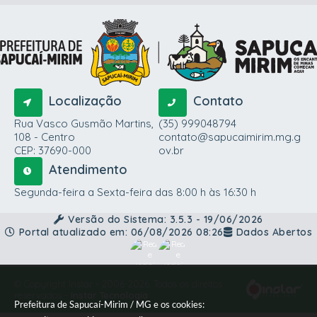
Localização
Contato
Rua Vasco Gusmão Martins,
(35) 999048794
108 - Centro
contato@sapucaimirim.mg.g
CEP: 37690-000
ov.br
Atendimento
Segunda-feira a Sexta-feira das 8:00 h às 16:30 h
Versão do Sistema:
3.5.3 - 19/06/2026
Portal atualizado em:
06/08/2026 08:26
Dados Abertos
© Copyright Instar - 2006-2026. Todos os direitos
reservados -
Instar Tecnologia
Prefeitura de Sapucaí-Mirim / MG e os cookies: