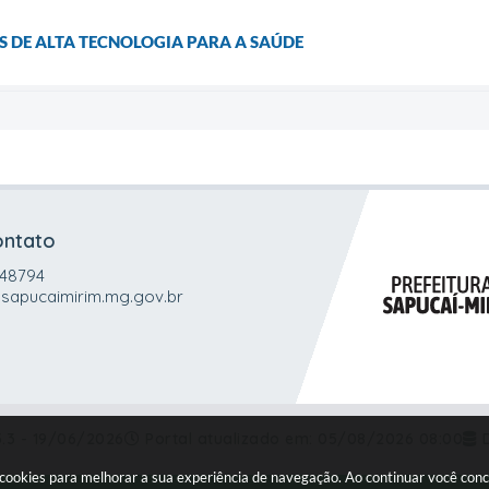
S DE ALTA TECNOLOGIA PARA A SAÚDE
ontato
048794
sapucaimirim.mg.gov.br
5.3 - 19/06/2026
Portal atualizado em:
05/08/2026 08:00
a cookies para melhorar a sua experiência de navegação. Ao continuar você co