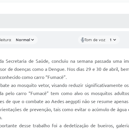
 MÍDIAS
RECEBA NOTÍCIAS
eitura:
Tom de voz:
 da Secretaria de Saúde, concluiu na semana passada uma im
sor de doenças como a Dengue. Nos dias 29 e 30 de abril, bem c
e conhecido como carro “Fumacê”.
combate ao mosquito vetor, visando reduzir significativamente
cida pelo carro “Fumacê” tem como alvo os mosquitos adult
ntes de que o combate ao Aedes aegypti não se resume apenas
orientações de prevenção, tais como evitar o acúmulo de água
o.
portante desse trabalho foi a dedetização de bueiros, galeri