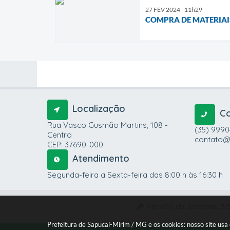
27 FEV 2024 - 11h29
COMPRA DE MATERIAI
Localização
C
Rua Vasco Gusmão Martins, 108 -
(35) 999
Centro
contato@
CEP: 37690-000
Atendimento
Segunda-feira a Sexta-feira das 8:00 h às 16:30 h
Versão do Sistema:
3.
Prefeitura de Sapucaí-Mirim / MG e os cookies: nosso site us