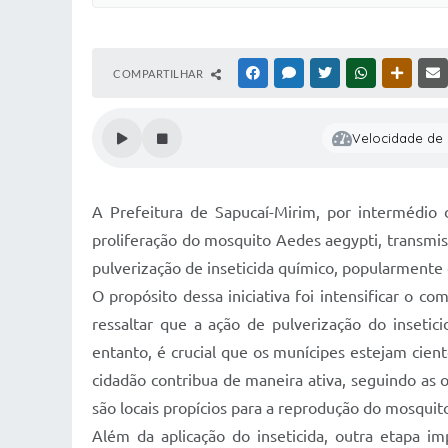
COMPARTILHAR
FACEBOOK
MESSENGER
TWITTER
WHATSAPP
OUTRAS
Velocidade de l
A Prefeitura de Sapucaí-Mirim, por intermédio
proliferação do mosquito Aedes aegypti, transmis
pulverização de inseticida químico, popularment
O propósito dessa iniciativa foi intensificar o 
ressaltar que a ação de pulverização do inseti
entanto, é crucial que os munícipes estejam cie
cidadão contribua de maneira ativa, seguindo as 
são locais propícios para a reprodução do mosquit
Além da aplicação do inseticida, outra etapa im