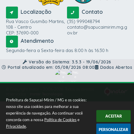
Localização
Contato
Rua Vasco Gusmão Martins,
(35) 999048794
108 - Centro
contato@sapucaimirim.mg.g
CEP: 37690-000
ov.br
Atendimento
Segunda-feira a Sexta-feira das 8:00 h às 16:30 h
Versão do Sistema:
3.5.3 - 19/06/2026
Portal atualizado em:
05/08/2026 08:00
Dados Abertos
© Copyright Instar - 2006-2026. Todos os direitos
reservados -
Instar Tecnologia
Prefeitura de Sapucaí-Mirim / MG e os cookies:
nosso site usa cookies para melhorar a sua
experiência de navegação. Ao continuar você
ACEITAR
concorda com a nossa
Política de Cookies
e
Privacidade
.
PERSONALIZAR