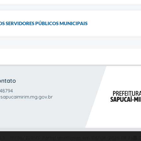
OS SERVIDORES PÚBLICOS MUNICIPAIS
ontato
048794
sapucaimirim.mg.gov.br
5.3 - 19/06/2026
Portal atualizado em:
06/08/2026 08:26