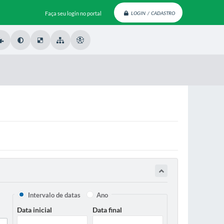
Faça seu login no portal
LOGIN / CADASTRO
Intervalo de datas
Ano
Data inicial
Data final